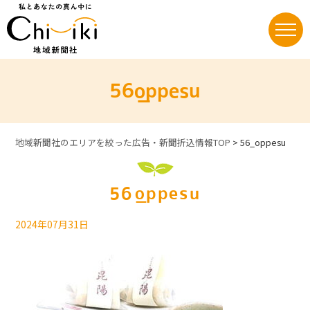
Skip
to
content
56_oppesu
地域新聞社のエリアを絞った広告・新聞折込情報TOP
>
56_oppesu
56_oppesu
2024年07月31日