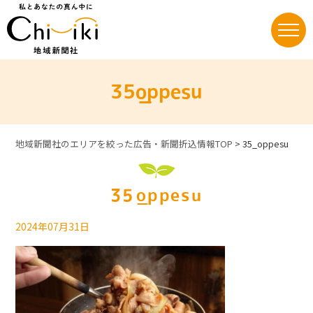
Skip
to
content
35_oppesu
地域新聞社のエリアを絞った広告・新聞折込情報TOP
>
35_oppesu
35_oppesu
2024年07月31日