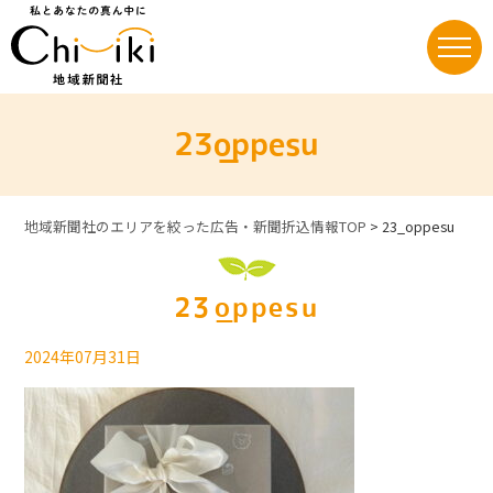
Skip
to
content
23_oppesu
地域新聞社のエリアを絞った広告・新聞折込情報TOP
>
23_oppesu
23_oppesu
2024年07月31日