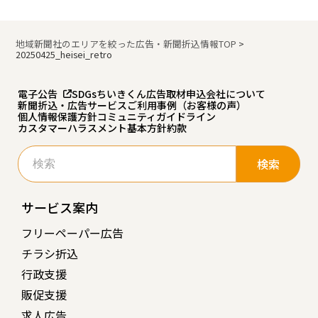
地域新聞社のエリアを絞った広告・新聞折込情報TOP
>
20250425_heisei_retro
電子公告
SDGs
ちいきくん広告
取材申込
会社について
新聞折込・広告サービスご利用事例（お客様の声）
個人情報保護方針
コミュニティガイドライン
カスタマーハラスメント基本方針
約款
検
索:
サービス案内
フリーペーパー広告
チラシ折込
行政支援
販促支援
求人広告