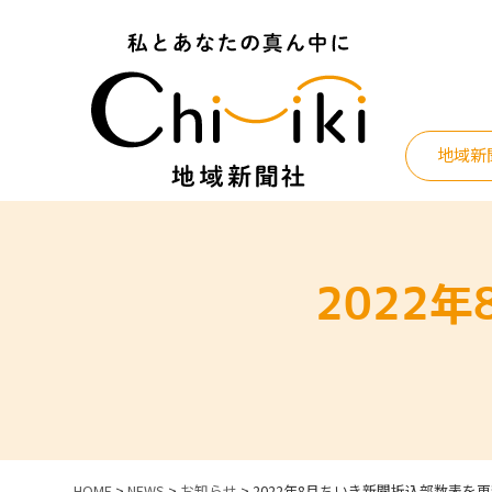
Skip
to
content
地域新
2022
HOME
>
NEWS
>
お知らせ
>
2022年8月ちいき新聞折込部数表を