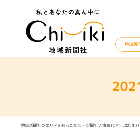
Skip
to
content
地域新
20
地域新聞社のエリアを絞った広告・新聞折込情報TOP
>
2021年