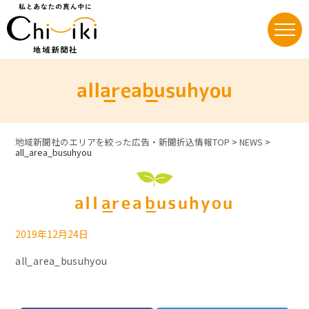
Skip
to
content
all_area_busuhyou
地域新聞社のエリアを絞った広告・新聞折込情報TOP
>
NEWS
>
all_area_busuhyou
all_area_busuhyou
2019年12月24日
all_area_busuhyou