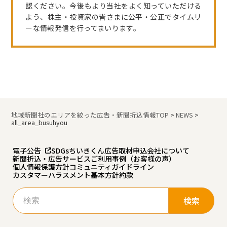
認ください。今後もより当社をよく知っていただける
よう、株主・投資家の皆さまに公平・公正でタイムリ
ーな情報発信を行ってまいります。
地域新聞社のエリアを絞った広告・新聞折込情報TOP
>
NEWS
>
all_area_busuhyou
電子公告
SDGs
ちいきくん広告
取材申込
会社について
新聞折込・広告サービスご利用事例（お客様の声）
個人情報保護方針
コミュニティガイドライン
カスタマーハラスメント基本方針
約款
検
索: