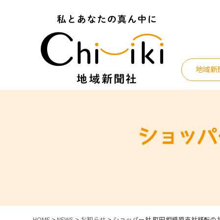
Skip
to
content
地域新
ショッパ
HOME
>
NEWS
>
お知らせ
>
ショッパー社 町田相模原支社移転の