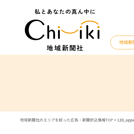
Skip
to
content
地域新
地域新聞社のエリアを絞った広告・新聞折込情報TOP
>
120_opp