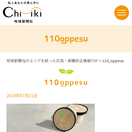
Skip
to
content
110_oppesu
地域新聞社のエリアを絞った広告・新聞折込情報TOP
>
110_oppesu
110_oppesu
2024年07月31日