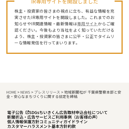
IR専用サイトを開設しました
株主・投資家の皆さまの視点に立ち、有益な情報を充
実させたIR専用サイトを開設しました。これまでのお
知らせやIR関連情報・最新情報は
専用サイト
からご確
認ください。今後もより当社をよく知っていただける
よう、株主・投資家の皆さまに公平・公正でタイムリ
ーな情報発信を行ってまいります。
HOME
>
NEWS
>
プレスリリース
>
地域新聞社が 千葉県警察本部と安
全・安心なまちづくりに関する協定を締結
電子公告
SDGs
ちいきくん広告
取材申込
会社について
新聞折込・広告サービスご利用事例（お客様の声）
個人情報保護方針
コミュニティガイドライン
カスタマーハラスメント基本方針
約款