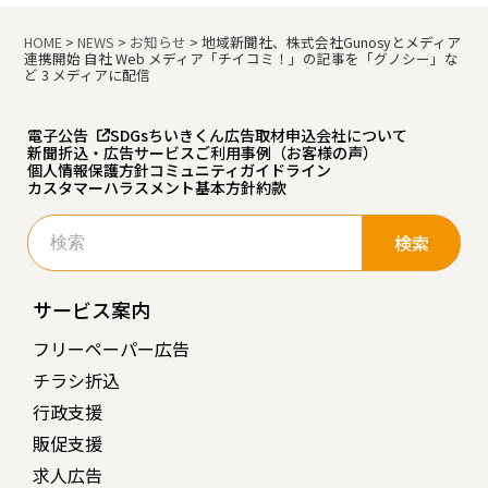
HOME
>
NEWS
>
お知らせ
>
地域新聞社、株式会社Gunosyとメディア
連携開始 自社 Web メディア「チイコミ！」の記事を「グノシー」な
ど 3 メディアに配信
電子公告
SDGs
ちいきくん広告
取材申込
会社について
新聞折込・広告サービスご利用事例（お客様の声）
個人情報保護方針
コミュニティガイドライン
カスタマーハラスメント基本方針
約款
検
索:
サービス案内
フリーペーパー広告
チラシ折込
行政支援
販促支援
求人広告