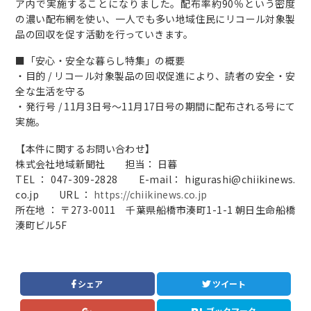
ア内で実施することになりました。配布率約90％という密度
の濃い配布網を使い、一人でも多い地域住民にリコール対象製
品の回収を促す活動を行っていきます。
■「安心・安全な暮らし特集」の概要
・目的 / リコール対象製品の回収促進により、読者の安全・安
全な生活を守る
・発行号 / 11月3日号～11月17日号の期間に配布される号にて
実施。
【本件に関するお問い合わせ】
株式会社地域新聞社 担当： 日暮
TEL ： 047-309-2828 E-mail： higurashi@chiikinews.
co.jp URL ：
https://chiikinews.co.jp
所在地 ： 〒273-0011 千葉県船橋市湊町1-1-1 朝日生命船橋
湊町ビル5F
シェア
ツイート
ブックマーク