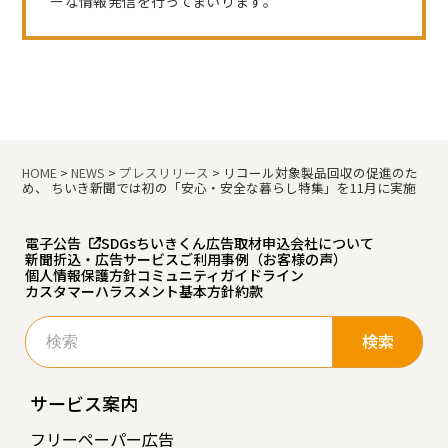
ーな情報発信を行ってまいります。
HOME
>
NEWS
>
プレスリリース
>
リコール対象製品回収の促進のた
め、 ちいき新聞では初の「安心・安全な暮らし特集」を11月に実施
電子公告
SDGs
ちいきくん広告
取材申込
会社について
新聞折込・広告サービスご利用事例（お客様の声）
個人情報保護方針
コミュニティガイドライン
カスタマーハラスメント基本方針
約款
検
索:
サービス案内
フリーペーパー広告