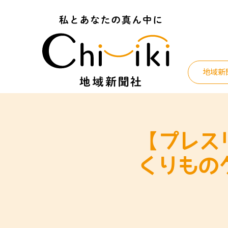
Skip
to
content
地域新
【プレス
くりもの