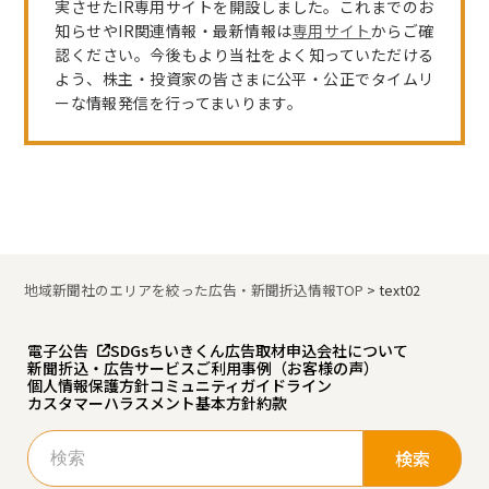
実させたIR専用サイトを開設しました。これまでのお
知らせやIR関連情報・最新情報は
専用サイト
からご確
認ください。今後もより当社をよく知っていただける
よう、株主・投資家の皆さまに公平・公正でタイムリ
ーな情報発信を行ってまいります。
地域新聞社のエリアを絞った広告・新聞折込情報TOP
>
text02
電子公告
SDGs
ちいきくん広告
取材申込
会社について
新聞折込・広告サービスご利用事例（お客様の声）
個人情報保護方針
コミュニティガイドライン
カスタマーハラスメント基本方針
約款
検
索: