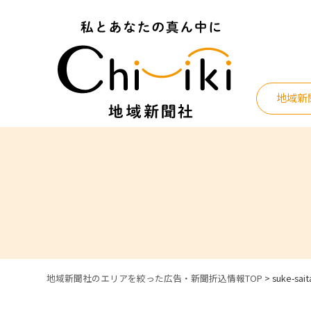
Skip
to
content
地域新
地域新聞社のエリアを絞った広告・新聞折込情報TOP
>
suke-sai