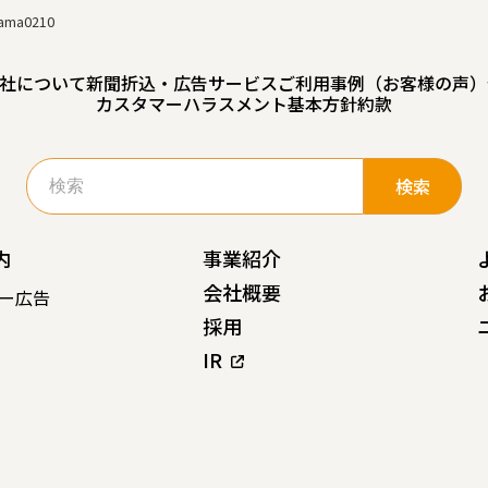
tama0210
社について
新聞折込・広告サービスご利用事例（お客様の声）
カスタマーハラスメント基本方針
約款
検
索:
内
事業紹介
会社概要
ー広告
採用
IR