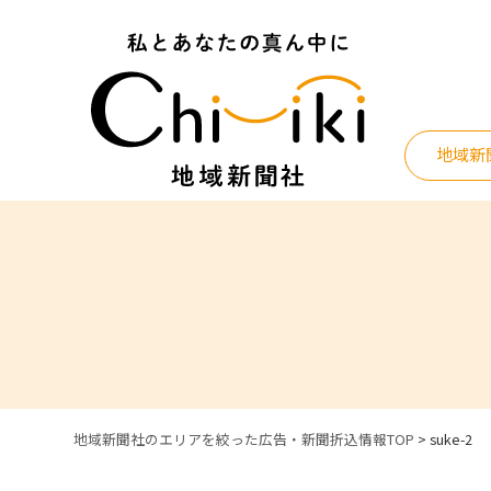
Skip
to
content
地域新
地域新聞社のエリアを絞った広告・新聞折込情報TOP
>
suke-2