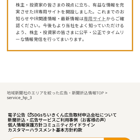
株主・投資家の皆さまの視点に立ち、有益な情報を充
実させたIR専用サイトを開設しました。これまでのお
知らせやIR関連情報・最新情報は
専用サイト
からご確
認ください。今後もより当社をよく知っていただける
よう、株主・投資家の皆さまに公平・公正でタイムリ
ーな情報発信を行ってまいります。
地域新聞社のエリアを絞った広告・新聞折込情報TOP
>
service_hp_3
電子公告
SDGs
ちいきくん広告
取材申込
会社について
新聞折込・広告サービスご利用事例（お客様の声）
個人情報保護方針
コミュニティガイドライン
カスタマーハラスメント基本方針
約款
検