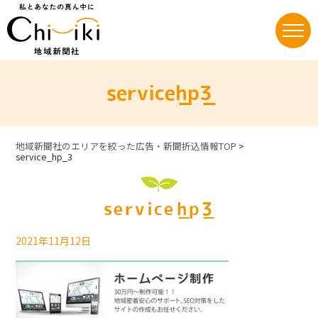
Skip
to
content
service_hp_3
地域新聞社のエリアを絞った広告・新聞折込情報TOP
>
service_hp_3
service_hp_3
2021年11月12日