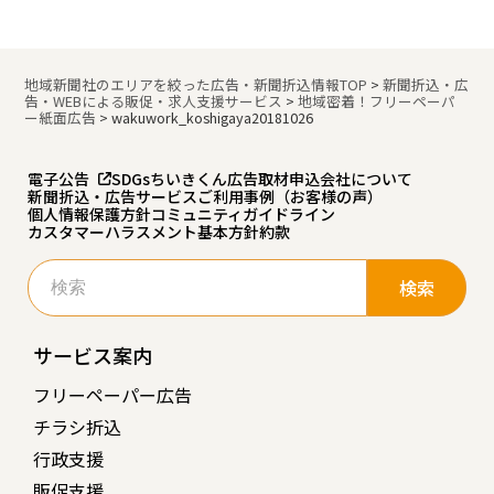
地域新聞社のエリアを絞った広告・新聞折込情報TOP
>
新聞折込・広
告・WEBによる販促・求人支援サービス
>
地域密着！フリーペーパ
ー紙面広告
>
wakuwork_koshigaya20181026
電子公告
SDGs
ちいきくん広告
取材申込
会社について
新聞折込・広告サービスご利用事例（お客様の声）
個人情報保護方針
コミュニティガイドライン
カスタマーハラスメント基本方針
約款
検
索:
サービス案内
フリーペーパー広告
チラシ折込
行政支援
販促支援