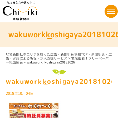
Skip
to
content
wakuwork_koshigaya2018102
地域新聞社のエリアを絞った広告・新聞折込情報TOP
>
新聞折込・広
告・WEBによる販促・求人支援サービス
>
地域密着！フリーペーパ
ー紙面広告
>
wakuwork_koshigaya20181026
wakuwork_koshigaya20181026
2018年10月04日