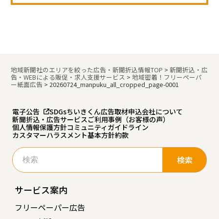
地域新聞社のエリアを絞った広告・新聞折込情報TOP
>
新聞折込・広
告・WEBによる販促・求人支援サービス
>
地域密着！フリーペーパ
ー紙面広告
>
20260724_manpuku_all_cropped_page-0001
電子公告
SDGs
ちいきくん広告
取材申込
会社について
新聞折込・広告サービスご利用事例（お客様の声）
個人情報保護方針
コミュニティガイドライン
カスタマーハラスメント基本方針
約款
検
索:
サービス案内
フリーペーパー広告