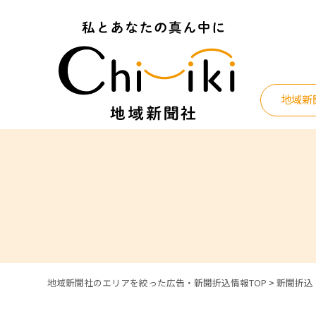
Skip
to
content
地域新
地域新聞社のエリアを絞った広告・新聞折込情報TOP
>
新聞折込