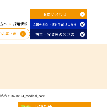
お問い合わせ
方へ
採用情報
全国の折込・媒体手配はこちら
のお客さま
株主・投資家の皆さま
面広告
>
20240524_medical_care