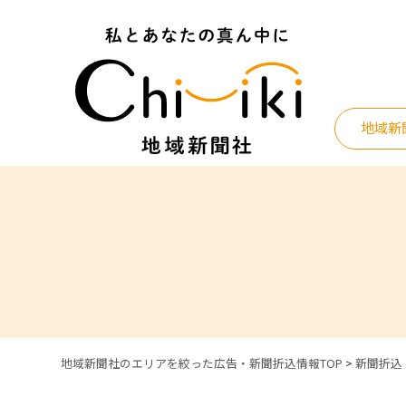
Skip
to
content
地域新
地域新聞社のエリアを絞った広告・新聞折込情報TOP
>
新聞折込