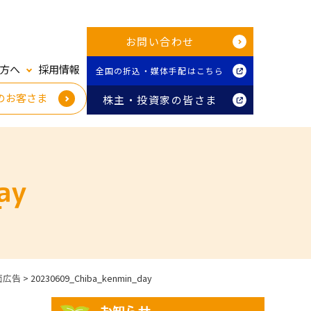
お問い合わせ
方へ
採用情報
全国の折込・媒体手配はこちら
のお客さま
株主・投資家の皆さま
ay
面広告
>
20230609_Chiba_kenmin_day