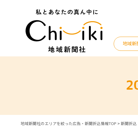
Skip
to
content
地域新
2
地域新聞社のエリアを絞った広告・新聞折込情報TOP
>
新聞折込