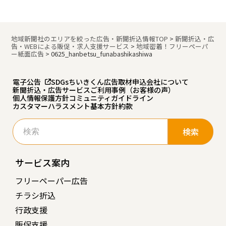
地域新聞社のエリアを絞った広告・新聞折込情報TOP
>
新聞折込・広
告・WEBによる販促・求人支援サービス
>
地域密着！フリーペーパ
ー紙面広告
>
0625_hanbetsu_funabashikashiwa
電子公告
SDGs
ちいきくん広告
取材申込
会社について
新聞折込・広告サービスご利用事例（お客様の声）
個人情報保護方針
コミュニティガイドライン
カスタマーハラスメント基本方針
約款
検
索:
サービス案内
フリーペーパー広告
チラシ折込
行政支援
販促支援