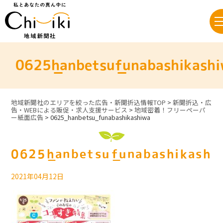
Skip
to
content
0625_hanbetsu_funabashikash
地域新聞社のエリアを絞った広告・新聞折込情報TOP
>
新聞折込・広
告・WEBによる販促・求人支援サービス
>
地域密着！フリーペーパ
ー紙面広告
>
0625_hanbetsu_funabashikashiwa
0625_hanbetsu_funabashikashi
2021年04月12日