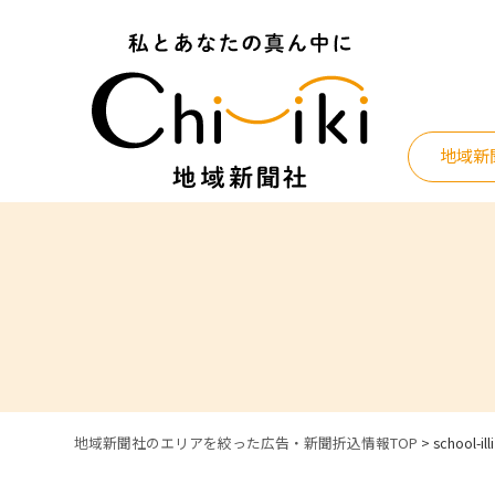
Skip
to
content
地域新
地域新聞社のエリアを絞った広告・新聞折込情報TOP
>
school-ill