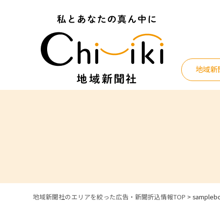
Skip
to
content
地域新
地域新聞社のエリアを絞った広告・新聞折込情報TOP
>
sampleb