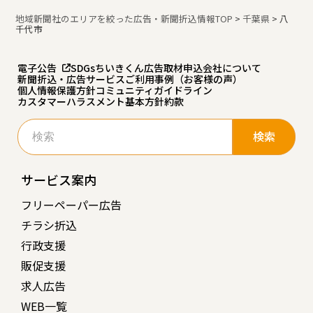
地域新聞社のエリアを絞った広告・新聞折込情報TOP
>
千葉県
>
八
千代市
電子公告
SDGs
ちいきくん広告
取材申込
会社について
新聞折込・広告サービスご利用事例（お客様の声）
個人情報保護方針
コミュニティガイドライン
カスタマーハラスメント基本方針
約款
検
索:
サービス案内
フリーペーパー広告
チラシ折込
行政支援
販促支援
求人広告
WEB一覧