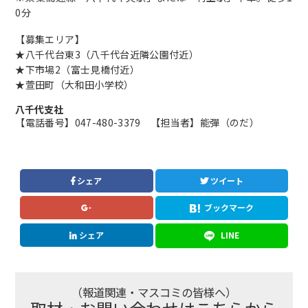
0分
【募集エリア】
★八千代台東3（八千代台近隣公園付近）
★下市場2（富士見橋付近）
★萱田町（大和田小学校）
八千代支社
【電話番号】047-480-3379 【担当者】能彈（のだ）
シェア
ツイート
ブックマーク
シェア
LINE
（報道関連・マスコミの皆様へ）