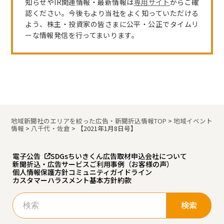
知らせやIR関連情報・最新情報は
専用サイト
からご確
認ください。今後もより当社をよく知っていただける
よう、株主・投資家の皆さまに公平・公正でタイムリ
ーな情報発信を行ってまいります。
地域新聞社のエリアを絞った広告・新聞折込情報TOP
>
地域イベント
情報
>
八千代・佐倉
>
【2021年1月8日号】
電子公告
SDGs
ちいきくん広告
取材申込
会社について
新聞折込・広告サービスご利用事例（お客様の声）
個人情報保護方針
コミュニティガイドライン
カスタマーハラスメント基本方針
約款
検
索: