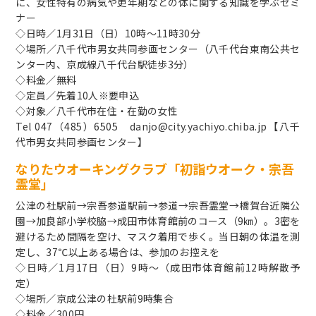
に、女性特有の病気や更年期などの体に関する知識を学ぶセミ
ナー
◇日時／1月31日（日）10時～11時30分
◇場所／八千代市男女共同参画センター（八千代台東南公共セ
ンター内、京成線八千代台駅徒歩3分）
◇料金／無料
◇定員／先着10人※要申込
◇対象／八千代市在住・在勤の女性
Tel 047（485）6505 danjo@city.yachiyo.chiba.jp【八千
代市男女共同参画センター】
なりたウオーキングクラブ「初詣ウオーク・宗吾
霊堂」
公津の杜駅前→宗吾参道駅前→参道→宗吾霊堂→橋賀台近隣公
園→加良部小学校脇→成田市体育館前のコース（9㎞）。3密を
避けるため間隔を空け、マスク着用で歩く。当日朝の体温を測
定し、37℃以上ある場合は、参加のお控えを
◇日時／1月17日（日）9時～（成田市体育館前12時解散予
定）
◇場所／京成公津の杜駅前9時集合
◇料金／300円