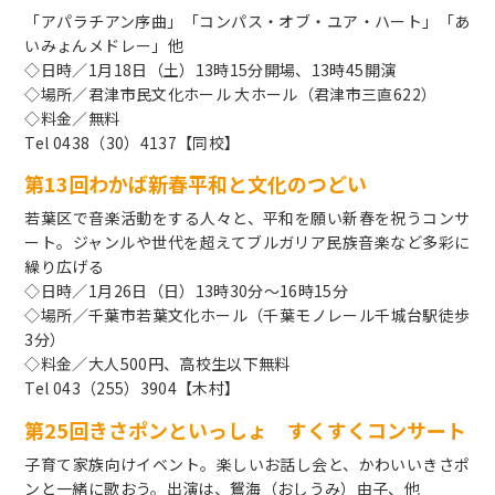
「アパラチアン序曲」「コンパス・オブ・ユア・ハート」「あ
いみょんメドレー」他
◇日時／1月18日（土）13時15分開場、13時45開演
◇場所／君津市民文化ホール 大ホール（君津市三直622）
◇料金／無料
Tel 0438（30）4137【同校】
第13回わかば新春平和と文化のつどい
若葉区で音楽活動をする人々と、平和を願い新春を祝うコンサ
ート。ジャンルや世代を超えてブルガリア民族音楽など多彩に
繰り広げる
◇日時／1月26日（日）13時30分～16時15分
◇場所／千葉市若葉文化ホール（千葉モノレール千城台駅徒歩
3分）
◇料金／大人500円、高校生以下無料
Tel 043（255）3904【木村】
第25回きさポンといっしょ すくすくコンサート
子育て家族向けイベント。楽しいお話し会と、かわいいきさポ
ンと一緒に歌おう。出演は、鴛海（おしうみ）由子、他