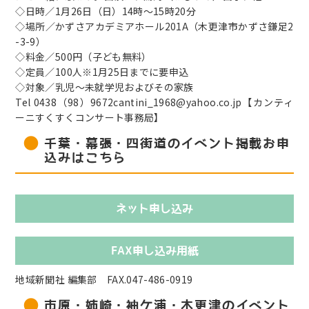
◇日時／1月26日（日）14時～15時20分
◇場所／かずさアカデミアホール201A（木更津市かずさ鎌足2
-3-9）
◇料金／500円（子ども無料）
◇定員／100人※1月25日までに要申込
◇対象／乳児～未就学児およびその家族
Tel 0438（98）9672cantini_1968@yahoo.co.jp【カンティ
ーニすくすくコンサート事務局】
千葉・幕張・四街道のイベント掲載お申
込みはこちら
ネット申し込み
FAX申し込み用紙
地域新聞社 編集部 FAX.047-486-0919
市原・姉崎・袖ケ浦・木更津のイベント