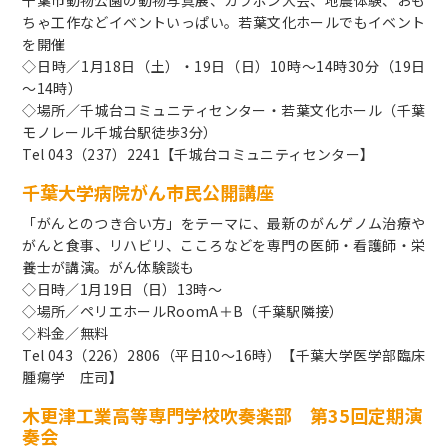
千葉市動物公園の動物写真展、ガラポン大会、地震体験、おも
ちゃ工作などイベントいっぱい。若葉文化ホールでもイベント
を開催
◇日時／1月18日（土）・19日（日）10時～14時30分（19日
～14時）
◇場所／千城台コミュニティセンター・若葉文化ホール（千葉
モノレール千城台駅徒歩3分）
Tel 043（237）2241【千城台コミュニティセンター】
千葉大学病院がん市民公開講座
「がんとのつき合い方」をテーマに、最新のがんゲノム治療や
がんと食事、リハビリ、こころなどを専門の医師・看護師・栄
養士が講演。がん体験談も
◇日時／1月19日（日）13時～
◇場所／ペリエホールRoomA＋B（千葉駅隣接）
◇料金／無料
Tel 043（226）2806（平日10～16時）【千葉大学医学部臨床
腫瘍学 庄司】
木更津工業高等専門学校吹奏楽部 第35回定期演
奏会