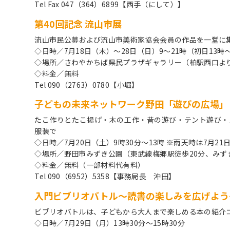
Tel Fax 047（364）6899【西手（にして）】
第40回記念 流山市展
流山市民公募および流山市美術家協会会員の作品を一堂に
◇日時／7月18日（木）～28日（日）9～21時（初日13時
◇場所／さわやかちば県民プラザギャラリー（柏駅西口よ
◇料金／無料
Tel 090（2763）0780【小堀】
子どもの未来ネットワーク野田「遊びの広場」
たこ作りとたこ揚げ・木の工作・昔の遊び・テント遊び・
服装で
◇日時／7月20日（土）9時30分～13時 ※雨天時は7月21
◇場所／野田市みずき公園（東武線梅郷駅徒歩20分、みず
◇料金／無料（一部材料代有料）
Tel 090（6952）5358【事務局長 沖田】
入門ビブリオバトル～読書の楽しみを広げよう
ビブリオバトルは、子どもから大人まで楽しめる本の紹介
◇日時／7月29日（月）13時30分～15時30分