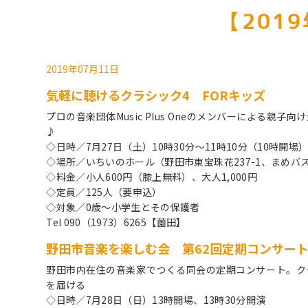
【201
2019年07月11日
気軽に聴けるクラシック4 FORキッズ
プロの音楽団体Music Plus Oneのメンバーによる
♪
◇日時／7月27日（土）10時30分～11時10分（10時開場
◇場所／いちいのホール（野田市東宝珠花237-1、まめ
◇料金／小人600円（膝上無料）、大人1,000円
◇定員／125人（要申込）
◇対象／0歳～小学生とその保護者
Tel 090（1973）6265【薗田】
野田市音楽を楽しむ会 第62回定期コンサー
野田市内在住の音楽家でつくる同会の定期コンサート。ク
を届ける
◇日時／7月28日（日）13時開場、13時30分開演