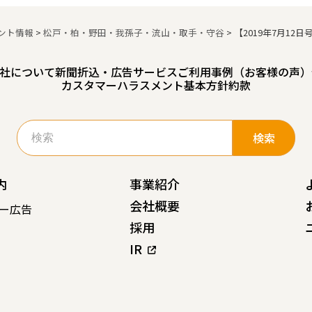
ント情報
>
松戸・柏・野田・我孫子・流山・取手・守谷
>
【2019年7月12日
社について
新聞折込・広告サービスご利用事例（お客様の声）
カスタマーハラスメント基本方針
約款
検
索:
内
事業紹介
会社概要
ー広告
採用
IR