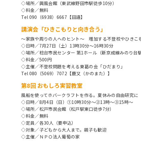
◇場所／興風会館（東武線野田市駅徒歩10分）
◇料金／無料
Tel 090（6938）6667【田邉】
講演会「ひきこもりと向き合う」
～家族や周りの人へのヒント～ 増加する不登校やひきこ
◇日時／7月27日（土）13時30分～16時30分
◇場所／稔台市民センター 第1ホール（新京成線みのり台
◇料金／500円
◇主催／不登校問題を考える東葛の会「ひだまり」
Tel 080（5069）7072【鹿又（かのまた）】
第8回 おもしろ実習教室
風船を使ってホバークラフトを作る。夏休みの自由研究に
◇日時／8月4日（日）①10時30分～②13時～③15時～
◇場所／松戸市民会館（松戸駅東口徒歩7分）
◇料金／無料
◇定員／各30人（要申込）
◇対象／子どもから大人まで。親子も歓迎
◇主催／ＮＰＯ法人葡萄の家