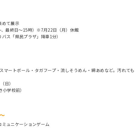
集めて展示
～、最終日～15時）※7月22日（月）休館
りバス「県民プラザ」降車1分）
スマートボール・タガフープ・流しそうめん・綿あめなど。汚れても
日（日）
き小学校前）
～
コミュニケーションゲーム