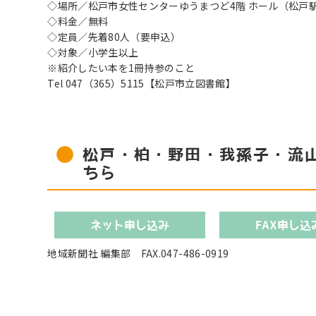
◇場所／松戸市女性センターゆうまつど4階 ホール（松戸
◇料金／無料
◇定員／先着80人（要申込）
◇対象／小学生以上
※紹介したい本を1冊持参のこと
Tel 047（365）5115【松戸市立図書館】
松戸・柏・野田・我孫子・流
ちら
ネット申し込み
FAX申し込
地域新聞社 編集部 FAX.047-486-0919