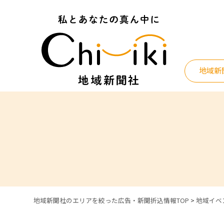
Skip
to
content
地域新
地域新聞社のエリアを絞った広告・新聞折込情報TOP
>
地域イベ