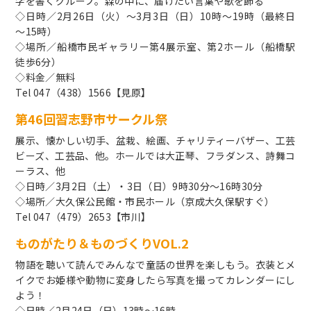
字を書くグループ。森の中に、届けたい言葉や歌を飾る
◇日時／2月26日（火）～3月3日（日）10時～19時（最終日
～15時）
◇場所／船橋市民ギャラリー第4展示室、第2ホール（船橋駅
徒歩6分）
◇料金／無料
Tel 047（438）1566【見原】
第46回習志野市サークル祭
展示、懐かしい切手、盆栽、絵画、チャリティーバザー、工芸
ビーズ、工芸品、他。ホールでは大正琴、フラダンス、詩舞コ
ーラス、他
◇日時／3月2日（土）・3日（日）9時30分～16時30分
◇場所／大久保公民館・市民ホール（京成大久保駅すぐ）
Tel 047（479）2653【市川】
ものがたり＆ものづくりVOL.2
物語を聴いて読んでみんなで童話の世界を楽しもう。衣装とメ
イクでお姫様や動物に変身したら写真を撮ってカレンダーにし
よう！
◇日時／2月24日（日）13時～16時