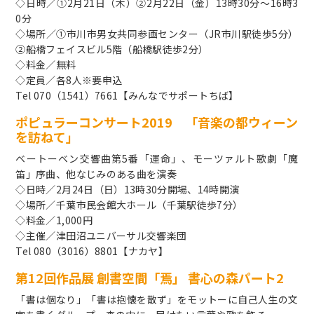
◇日時／①2月21日（木）②2月22日（金）13時30分～16時3
0分
◇場所／①市川市男女共同参画センター（JR市川駅徒歩5分）
②船橋フェイスビル5階（船橋駅徒歩2分）
◇料金／無料
◇定員／各8人※要申込
Tel 070（1541）7661【みんなでサポートちば】
ポピュラーコンサート2019 「音楽の都ウィーン
を訪ねて」
ベートーベン交響曲第5番「運命」、モーツァルト歌劇「魔
笛」序曲、他なじみのある曲を演奏
◇日時／2月24日（日）13時30分開場、14時開演
◇場所／千葉市民会館大ホール（千葉駅徒歩7分）
◇料金／1,000円
◇主催／津田沼ユニバーサル交響楽団
Tel 080（3016）8801【ナカヤ】
第12回作品展 創書空間「焉」 書心の森パート2
「書は個なり」「書は抱懐を散ず」をモットーに自己人生の文