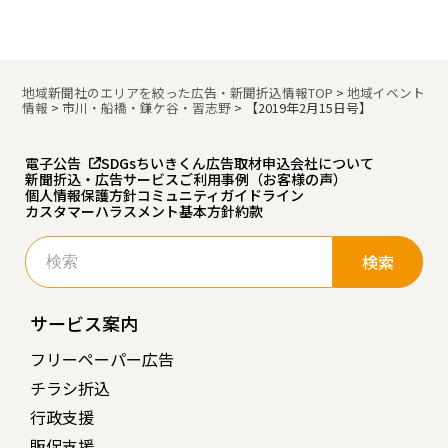
地域新聞社のエリアを絞った広告・新聞折込情報TOP
>
地域イベント
情報
>
市川・船橋・鎌ケ谷・習志野
>
【2019年2月15日号】
電子公告
SDGs
ちいきくん広告
取材申込
会社について
新聞折込・広告サービスご利用事例（お客様の声）
個人情報保護方針
コミュニティガイドライン
カスタマーハラスメント基本方針
約款
検
索:
サービス案内
フリーペーパー広告
チラシ折込
行政支援
販促支援