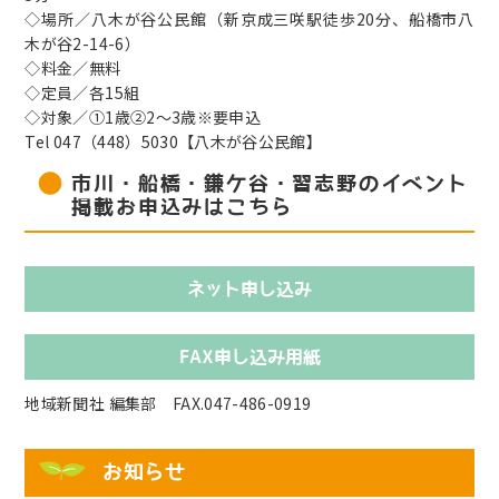
◇場所／八木が谷公民館（新京成三咲駅徒歩20分、船橋市八
木が谷2-14-6）
◇料金／無料
◇定員／各15組
◇対象／①1歳②2～3歳※要申込
Tel 047（448）5030【八木が谷公民館】
市川・船橋・鎌ケ谷・習志野のイベント
掲載お申込みはこちら
ネット申し込み
FAX申し込み用紙
地域新聞社 編集部 FAX.047-486-0919
お知らせ