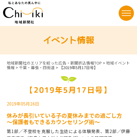
Skip
to
content
イベント情報
地域新聞社のエリアを絞った広告・新聞折込情報TOP
>
地域イベント
情報
>
千葉・幕張・四街道
>
【2019年5月17日号】
【2019年5月17日号】
2019年05月16日
休みが長引いている子の夏休みまでの過ごし方
～保護者もできるカウンセリング術～
第1部／不登校を克服した生徒による体験発表、第2部／伊藤