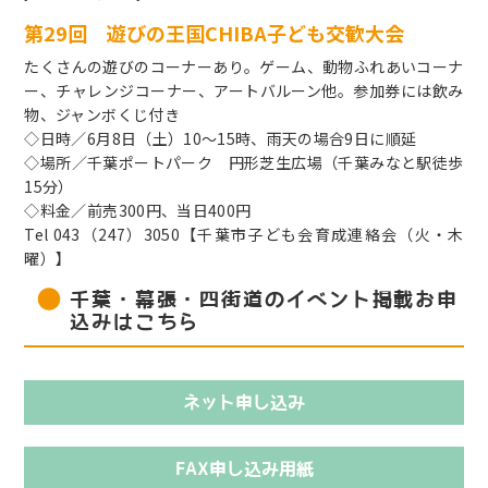
第29回 遊びの王国CHIBA子ども交歓大会
たくさんの遊びのコーナーあり。ゲーム、動物ふれあいコーナ
ー、チャレンジコーナー、アートバルーン他。参加券には飲み
物、ジャンボくじ付き
◇日時／6月8日（土）10～15時、雨天の場合9日に順延
◇場所／千葉ポートパーク 円形芝生広場（千葉みなと駅徒歩
15分）
◇料金／前売300円、当日400円
Tel 043（247）3050【千葉市子ども会育成連絡会（火・木
曜）】
千葉・幕張・四街道のイベント掲載お申
込みはこちら
ネット申し込み
FAX申し込み用紙