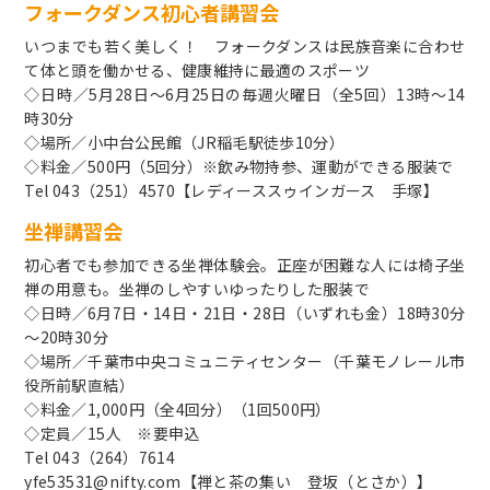
フォークダンス初心者講習会
いつまでも若く美しく！ フォークダンスは民族音楽に合わせ
て体と頭を働かせる、健康維持に最適のスポーツ
◇日時／5月28日～6月25日の毎週火曜日（全5回）13時～14
時30分
◇場所／小中台公民館（JR稲毛駅徒歩10分）
◇料金／500円（5回分）※飲み物持参、運動ができる服装で
Tel 043（251）4570【レディーススゥインガース 手塚】
坐禅講習会
初心者でも参加できる坐禅体験会。正座が困難な人には椅子坐
禅の用意も。坐禅のしやすいゆったりした服装で
◇日時／6月7日・14日・21日・28日（いずれも金）18時30分
～20時30分
◇場所／千葉市中央コミュニティセンター（千葉モノレール市
役所前駅直結）
◇料金／1,000円（全4回分）（1回500円）
◇定員／15人 ※要申込
Tel 043（264）7614
yfe53531@nifty.com【禅と茶の集い 登坂（とさか）】