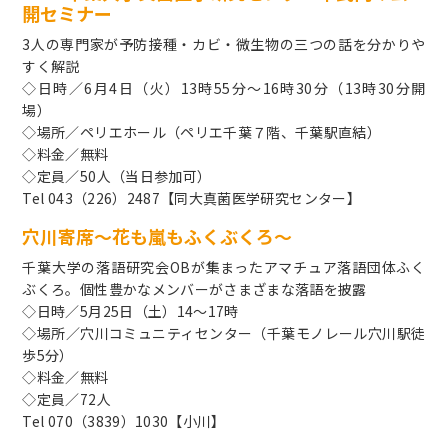
開セミナー
3人の専門家が予防接種・カビ・微生物の三つの話を分かりや
すく解説
◇日時／6月4日（火）13時55分～16時30分（13時30分開
場）
◇場所／ペリエホール（ペリエ千葉７階、千葉駅直結）
◇料金／無料
◇定員／50人（当日参加可）
Tel 043（226）2487【同大真菌医学研究センター】
穴川寄席～花も嵐もふくぶくろ～
千葉大学の落語研究会OBが集まったアマチュア落語団体ふく
ぶくろ。個性豊かなメンバーがさまざまな落語を披露
◇日時／5月25日（土）14～17時
◇場所／穴川コミュニティセンター（千葉モノレール穴川駅徒
歩5分）
◇料金／無料
◇定員／72人
Tel 070（3839）1030【小川】