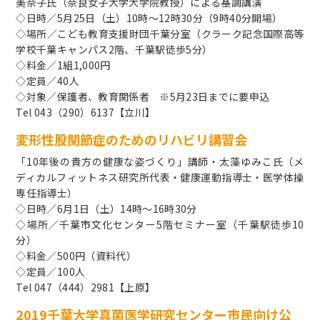
美奈子氏（奈良女子大学大学院教授）による基調講演
◇日時／5月25日（土）10時～12時30分（9時40分開場）
◇場所／こども教育支援財団千葉分室（クラーク記念国際高等
学校千葉キャンパス2階、千葉駅徒歩5分）
◇料金／1組1,000円
◇定員／40人
◇対象／保護者、教育関係者 ※5月23日までに要申込
Tel 043（290）6137【立川】
変形性股関節症のためのリハビリ講習会
「10年後の貴方の健康な姿づくり」講師・太藻ゆみこ氏（メ
ディカルフィットネス研究所代表・健康運動指導士・医学体操
専任指導士）
◇日時／6月1日（土）14時～16時30分
◇場所／千葉市文化センター5階セミナー室（千葉駅徒歩10
分）
◇料金／500円（資料代）
◇定員／100人
Tel 047（444）2981【上原】
2019千葉大学真菌医学研究センター市民向け公