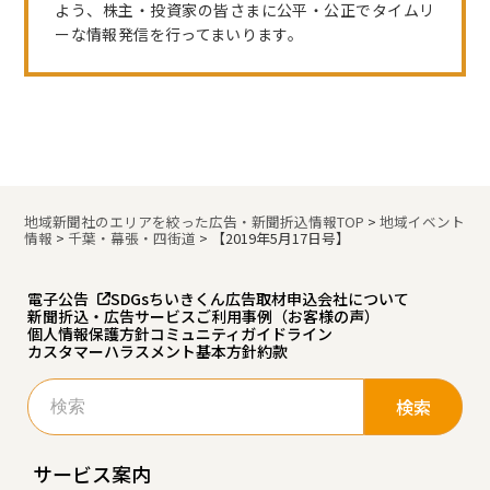
よう、株主・投資家の皆さまに公平・公正でタイムリ
ーな情報発信を行ってまいります。
地域新聞社のエリアを絞った広告・新聞折込情報TOP
>
地域イベント
情報
>
千葉・幕張・四街道
>
【2019年5月17日号】
電子公告
SDGs
ちいきくん広告
取材申込
会社について
新聞折込・広告サービスご利用事例（お客様の声）
個人情報保護方針
コミュニティガイドライン
カスタマーハラスメント基本方針
約款
検
索:
サービス案内