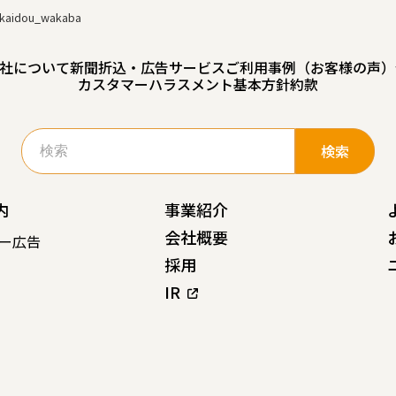
ukaidou_wakaba
社について
新聞折込・広告サービスご利用事例（お客様の声）
カスタマーハラスメント基本方針
約款
検
索:
内
事業紹介
会社概要
ー広告
採用
IR