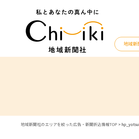
Skip
to
content
地域新
地域新聞社のエリアを絞った広告・新聞折込情報TOP
>
hp_yots