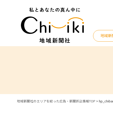
Skip
to
content
地域新
地域新聞社のエリアを絞った広告・新聞折込情報TOP
>
hp_chiba