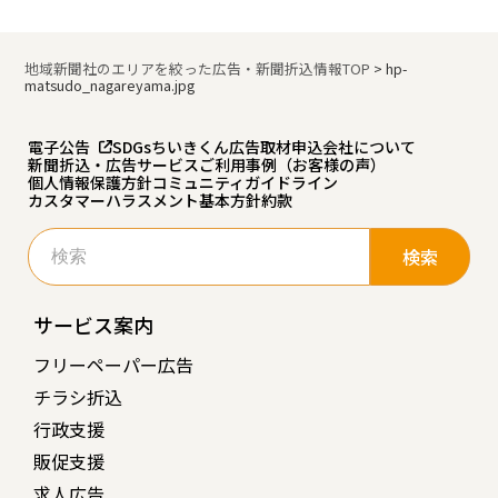
地域新聞社のエリアを絞った広告・新聞折込情報TOP
>
hp-
matsudo_nagareyama.jpg
電子公告
SDGs
ちいきくん広告
取材申込
会社について
新聞折込・広告サービスご利用事例（お客様の声）
個人情報保護方針
コミュニティガイドライン
カスタマーハラスメント基本方針
約款
検
索:
サービス案内
フリーペーパー広告
チラシ折込
行政支援
販促支援
求人広告