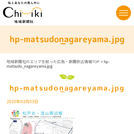
Skip
to
content
hp-matsudo_nagareyama.jpg
地域新聞社のエリアを絞った広告・新聞折込情報TOP
>
hp-
matsudo_nagareyama.jpg
hp-matsudo_nagareyama.jpg
2020年03月03日