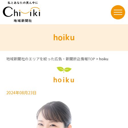
Skip
to
content
hoiku
地域新聞社のエリアを絞った広告・新聞折込情報TOP
>
hoiku
hoiku
2024年08月23日