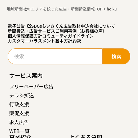
地域新聞社のエリアを絞った広告・新聞折込情報TOP
>
hoiku
電子公告
SDGs
ちいきくん広告
取材申込
会社について
新聞折込・広告サービスご利用事例（お客様の声）
個人情報保護方針
コミュニティガイドライン
カスタマーハラスメント基本方針
約款
検
索:
サービス案内
フリーペーパー広告
チラシ折込
行政支援
販促支援
求人広告
WEB一覧
事業紹介
よくある質問