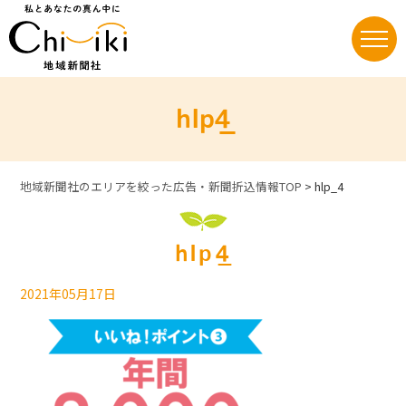
Skip
to
content
hlp_4
地域新聞社のエリアを絞った広告・新聞折込情報TOP
>
hlp_4
hlp_4
2021年05月17日