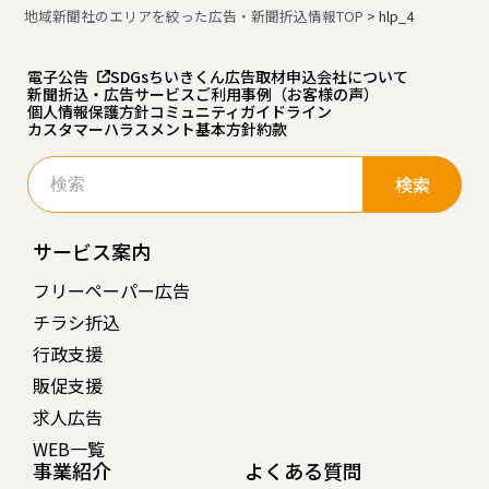
地域新聞社のエリアを絞った広告・新聞折込情報TOP
>
hlp_4
電子公告
SDGs
ちいきくん広告
取材申込
会社について
新聞折込・広告サービスご利用事例（お客様の声）
個人情報保護方針
コミュニティガイドライン
カスタマーハラスメント基本方針
約款
検
索:
サービス案内
フリーペーパー広告
チラシ折込
行政支援
販促支援
求人広告
WEB一覧
事業紹介
よくある質問