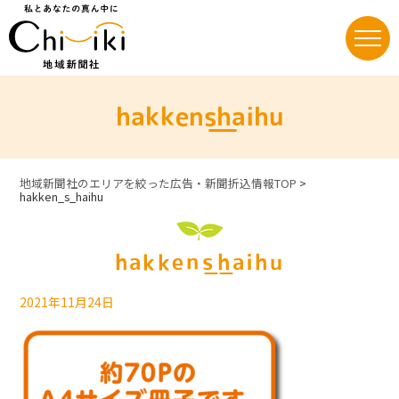
Skip
to
content
hakken_s_haihu
地域新聞社のエリアを絞った広告・新聞折込情報TOP
>
hakken_s_haihu
hakken_s_haihu
2021年11月24日