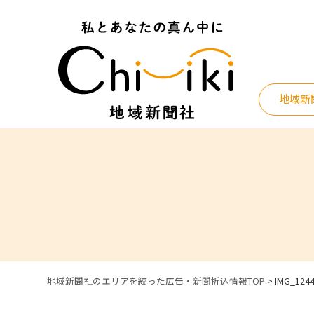
Skip
to
content
地域新
地域新聞社のエリアを絞った広告・新聞折込情報TOP
>
IMG_124