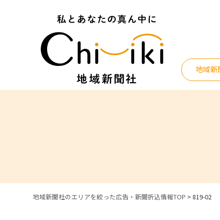
Skip
to
content
地域新
地域新聞社のエリアを絞った広告・新聞折込情報TOP
>
819-02