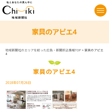
Skip
to
content
家具のアピエ4
地域新聞社のエリアを絞った広告・新聞折込情報TOP
>
家具のアピエ
4
家具のアピエ4
2018年07月26日