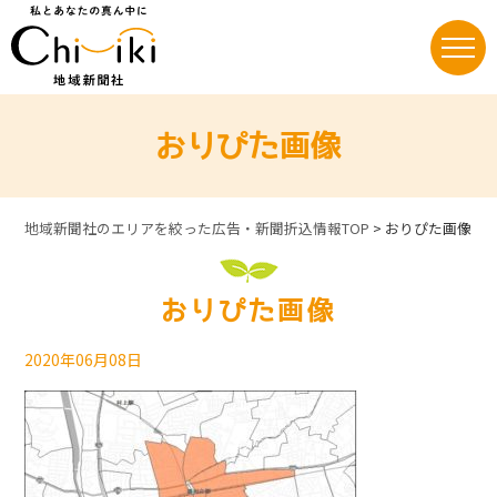
Skip
to
content
おりぴた画像
地域新聞社のエリアを絞った広告・新聞折込情報TOP
>
おりぴた画像
おりぴた画像
2020年06月08日