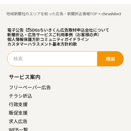
地域新聞社のエリアを絞った広告・新聞折込情報TOP
>
chirashibn3
電子公告
SDGs
ちいきくん広告
取材申込
会社について
新聞折込・広告サービスご利用事例（お客様の声）
個人情報保護方針
コミュニティガイドライン
カスタマーハラスメント基本方針
約款
検
索:
サービス案内
フリーペーパー広告
チラシ折込
行政支援
販促支援
求人広告
WEB一覧