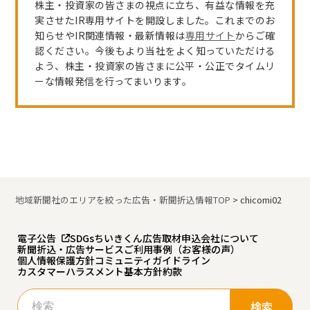
株主・投資家の皆さまの視点に立ち、有益な情報を充
実させたIR専用サイトを開設しました。これまでのお
知らせやIR関連情報・最新情報は
専用サイト
からご確
認ください。今後もより当社をよく知っていただける
よう、株主・投資家の皆さまに公平・公正でタイムリ
ーな情報発信を行ってまいります。
地域新聞社のエリアを絞った広告・新聞折込情報TOP
>
chicomi02
電子公告
SDGs
ちいきくん広告
取材申込
会社について
新聞折込・広告サービスご利用事例（お客様の声）
個人情報保護方針
コミュニティガイドライン
カスタマーハラスメント基本方針
約款
検
索: