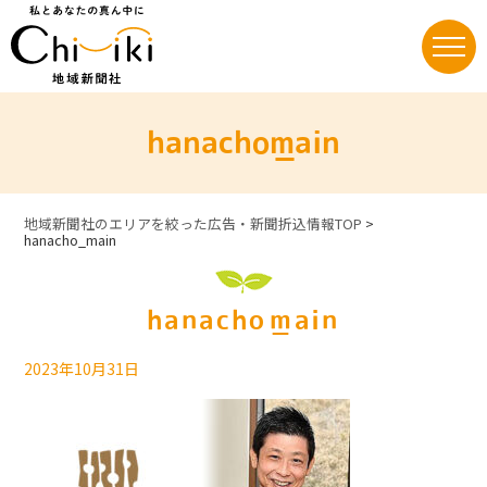
Skip
to
content
hanacho_main
地域新聞社のエリアを絞った広告・新聞折込情報TOP
>
hanacho_main
hanacho_main
2023年10月31日