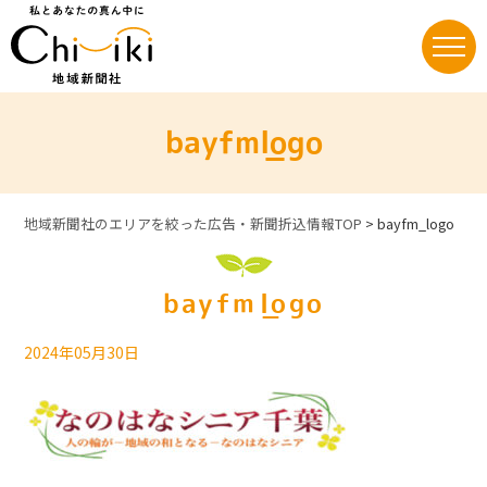
Skip
to
content
bayfm_logo
地域新聞社のエリアを絞った広告・新聞折込情報TOP
>
bayfm_logo
bayfm_logo
2024年05月30日