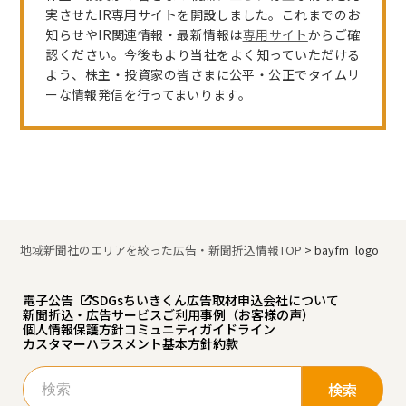
実させたIR専用サイトを開設しました。これまでのお
知らせやIR関連情報・最新情報は
専用サイト
からご確
認ください。今後もより当社をよく知っていただける
よう、株主・投資家の皆さまに公平・公正でタイムリ
ーな情報発信を行ってまいります。
地域新聞社のエリアを絞った広告・新聞折込情報TOP
>
bayfm_logo
電子公告
SDGs
ちいきくん広告
取材申込
会社について
新聞折込・広告サービスご利用事例（お客様の声）
個人情報保護方針
コミュニティガイドライン
カスタマーハラスメント基本方針
約款
検
索: