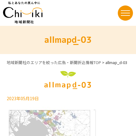
Skip
to
content
allmap_d-03
地域新聞社のエリアを絞った広告・新聞折込情報TOP
>
allmap_d-03
allmap_d-03
2023年05月19日