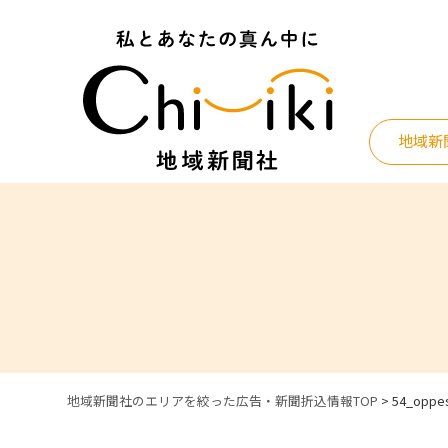
Skip
to
content
地域新
地域新聞社のエリアを絞った広告・新聞折込情報TOP
>
54_oppe