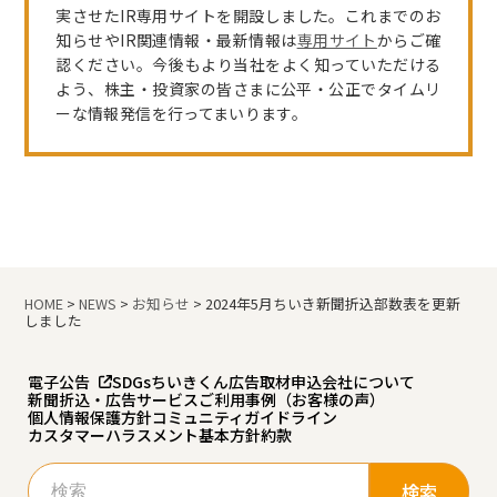
実させたIR専用サイトを開設しました。これまでのお
知らせやIR関連情報・最新情報は
専用サイト
からご確
認ください。今後もより当社をよく知っていただける
よう、株主・投資家の皆さまに公平・公正でタイムリ
ーな情報発信を行ってまいります。
HOME
>
NEWS
>
お知らせ
>
2024年5月ちいき新聞折込部数表を更新
しました
電子公告
SDGs
ちいきくん広告
取材申込
会社について
新聞折込・広告サービスご利用事例（お客様の声）
個人情報保護方針
コミュニティガイドライン
カスタマーハラスメント基本方針
約款
検
索: