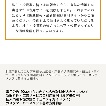
株主・投資家の皆さまの視点に立ち、有益な情報を充
実させたIR専用サイトを開設しました。これまでのお
知らせやIR関連情報・最新情報は
専用サイト
からご確
認ください。今後もより当社をよく知っていただける
よう、株主・投資家の皆さまに公平・公正でタイムリ
ーな情報発信を行ってまいります。
地域新聞社のエリアを絞った広告・新聞折込情報TOP
>
NEWS
>
ライ
ツ・オファリング関連資料
>
ノンコミットメント型ライツ・オファ
リングに関するお知らせ
電子公告
SDGs
ちいきくん広告
取材申込
会社について
新聞折込・広告サービスご利用事例（お客様の声）
個人情報保護方針
コミュニティガイドライン
カスタマーハラスメント基本方針
約款